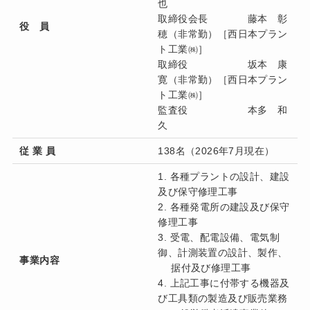
也
取締役会長 藤本 彰
役 員
穂（非常勤）［西日本プラン
ト工業㈱］
取締役 坂本 康
寛（非常勤）［西日本プラン
ト工業㈱］
監査役 本多 和
久
従 業 員
138名（2026年7月現在）
1. 各種プラントの設計、建設
及び保守修理工事
2. 各種発電所の建設及び保守
修理工事
3. 受電、配電設備、電気制
御、計測装置の設計、製作、
事業内容
据付及び修理工事
4. 上記工事に付帯する機器及
び工具類の製造及び販売業務