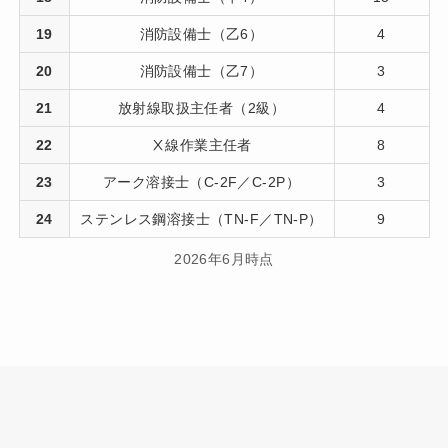
19
消防設備士（乙6）
4
20
消防設備士（乙7）
3
21
放射線取扱主任者（2級）
4
22
Ⅹ線作業主任者
8
23
アーク溶接士（C-2F／C-2P）
3
24
ステンレス鋼溶接士（TN-F／TN-P）
9
2026年6月時点