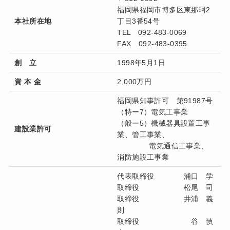
福岡県福岡市博多区東那珂2
本社所在地
丁目3番54号
TEL 092-483-0069
FAX 092-483-0395
創 立
1998年5月1日
資 本 金
2,000万円
福岡県知事許可 第91987号
（特ー7）電気工事業
（般ー5）機械器具設置工事
建設業許可
業、管工事業、
電気通信工事業、
消防施設工事業
代表取締役 浦口 学
取締役 松尾 司
取締役 井浦 義
則
取締役 谷 慎