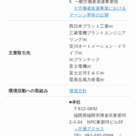
5. 一般労働者派遣事業他
※労働者派遣事業における
マージン率等の公開
西日本プラント工業㈱
三菱電機プラントエンジニア
リング㈱
安川オートメーション・ドラ
主要取引先
イブ㈱
㈱プランテック
富士電機㈱
富士古河Ｅ＆Ｃ㈱
鷲尾岳風力発電㈱
環境活動への取組み
環
境方針
■
本社
〒812-0892
福岡県福岡市博多区東那珂
2-3-54 NPC東那珂ビル3F
→交通アクセス
TEL. 092-483-0069 ／