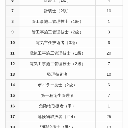
6
計装士（1級）
4
7
計装士（2級）
10
8
管工事施工管理技士（1級）
1
9
管工事施工管理技士（2級）
3
10
電気主任技術者（3種）
6
11
電気工事施工管理技士（1級）
20
12
電気工事施工管理技士（2級）
7
13
監理技術者
10
14
ボイラー技士（2級）
6
15
第一種衛生管理者
7
16
危険物取扱者（甲）
1
17
危険物取扱者（乙4）
25
18
消防設備士（甲4）
13